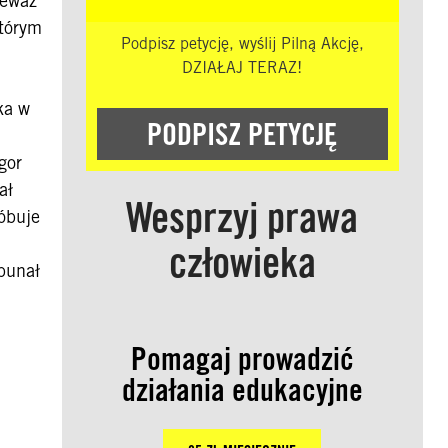
ieważ
którym
Podpisz petycję, wyślij Pilną Akcję,
DZIAŁAJ TERAZ!
ka w
PODPISZ PETYCJĘ
gor
ał
Wesprzyj prawa
róbuje
człowieka
bunał
Pomagaj prowadzić
działania edukacyjne