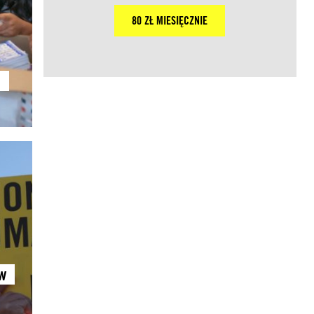
80 ZŁ MIESIĘCZNIE
a
w