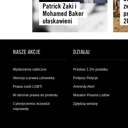
Patrick Zaki i
z
Mohamed Baker
p
ułaskawieni
2
NASZE AKCJE
DZIAŁAJ
Wydarzenia cykliczne
Przekaż 1,5% podatku
Aborcja a prawa człowieka
Podpisz Petycje
Prawa osób LGBTI
Amnesty Alert
W obronie prawa do protestu
Maraton Pisania Listów
Cyberprzemoc krzywdzi
Zgłębiaj wiedzę
naprawdę