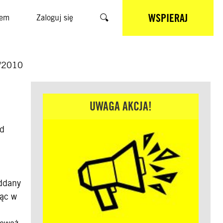
WSPIERAJ
sem
Zaloguj się
Szukaj
/2010
UWAGA AKCJA!
Od
oddany
jąc w