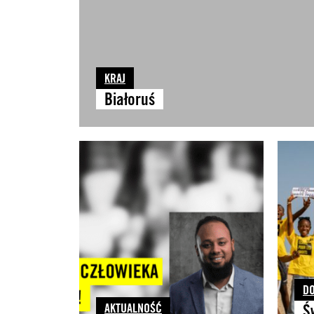
KRAJ
Białoruś
D
AKTUALNOŚĆ
Ś