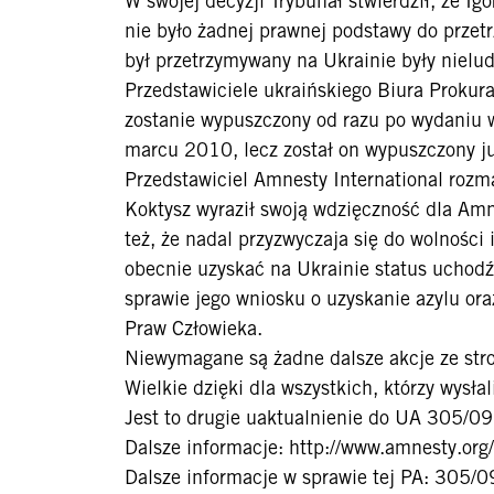
W swojej decyzji Trybunał stwierdził, że I
nie było żadnej prawnej podstawy do przetr
był przetrzymywany na Ukrainie były nielud
Przedstawiciele ukraińskiego Biura Prokura
zostanie wypuszczony od razu po wydaniu 
marcu 2010, lecz został on wypuszczony ju
Przedstawiciel Amnesty International rozm
Koktysz wyraził swoją wdzięczność dla Amnes
też, że nadal przyzwyczaja się do wolności 
obecnie uzyskać na Ukrainie status uchodź
sprawie jego wniosku o uzyskanie azylu or
Praw Człowieka.
Niewymagane są żadne dalsze akcje ze stro
Wielkie dzięki dla wszystkich, którzy wysłal
Jest to drugie uaktualnienie do UA 305/
Dalsze informacje: http://www.amnesty.or
Dalsze informacje w sprawie tej PA: 305