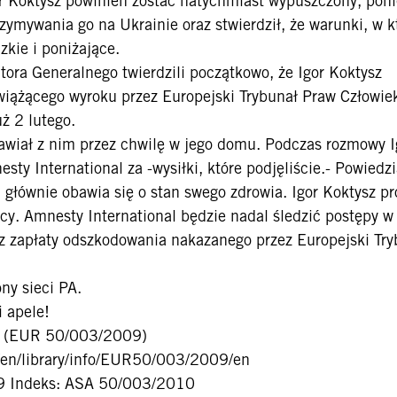
gor Koktysz powinien zostać natychmiast wypuszczony, pon
zymywania go na Ukrainie oraz stwierdził, że warunki, w 
zkie i poniżające.
tora Generalnego twierdzili początkowo, że Igor Koktysz
wiążącego wyroku przez Europejski Trybunał Praw Człowie
ż 2 lutego.
awiał z nim przez chwilę w jego domu. Podczas rozmowy I
ty International za -wysiłki, które podjęliście.- Powiedzi
i głównie obawia się o stan swego zdrowia. Igor Koktysz p
cy. Amnesty International będzie nadal śledzić postępy w
az zapłaty odszkodowania nakazanego przez Europejski Try
ny sieci PA.
i apele!
09 (EUR 50/003/2009)
g/en/library/info/EUR50/003/2009/en
/09 Indeks: ASA 50/003/2010