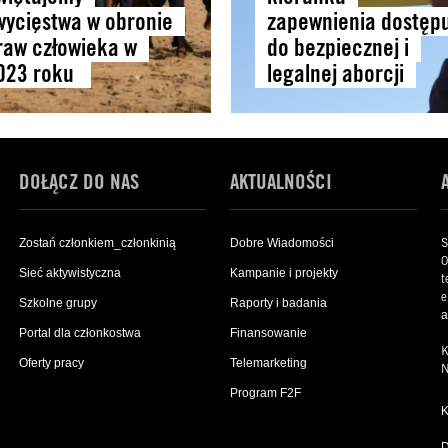
wycięstwa w obronie
zapewnienia dostęp
raw człowieka w
do bezpiecznej i
023 roku
legalnej aborcji
DOŁĄCZ DO NAS
AKTUALNOŚCI
S
Zostań członkiem_członkinią
Dobre Wiadomości
0
Sieć aktywistyczna
Kampanie i projekty
t
e
Szkolne grupy
Raporty i badania
a
Portal dla członkostwa
Finansowanie
K
Oferty pracy
Telemarketing
N
Program F2F
D