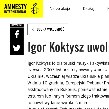
SKOCZ
DO
Nasze akcje
Działaj
TREŚCI
UDOSTĘPNIJ
DOBRA WIADOMOŚĆ
Igor Koktysz uwol
Igor Koktysz to białoruski muzyk i aktywist
czerwca 2007 był przetrzymywany w aresz
Ukrainie. Wcześniej władze ukraińskie plan
W dniu 10 grudnia, Europejski Trybunał Pra
ekstradowany na Białoruś, ponieważ istnie
torturom lub innym formom złego traktowan
to nawet wydanie wyroku śmierci.