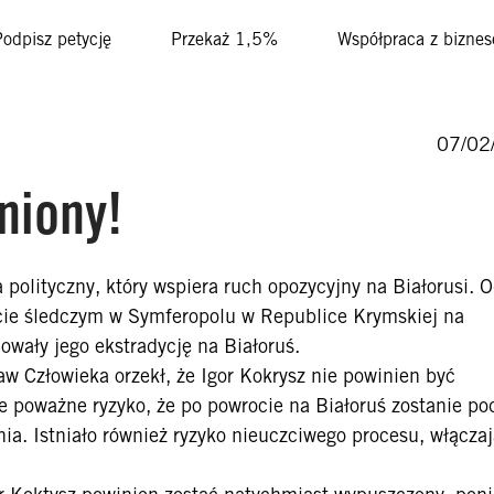
Podpisz petycję
Przekaż 1,5%
Współpraca z bizne
07/02
niony!
a polityczny, który wspiera ruch opozycyjny na Białorusi. 
cie śledczym w Symferopolu w Republice Krymskiej na
owały jego ekstradycję na Białoruś.
w Człowieka orzekł, że Igor Kokrysz nie powinien być
je poważne ryzyko, że po powrocie na Białoruś zostanie p
ia. Istniało również ryzyko nieuczciwego procesu, włącza