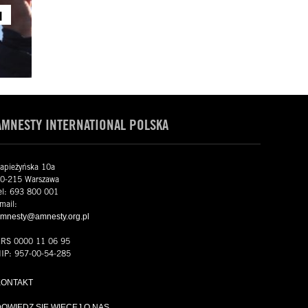
u
AMNESTY INTERNATIONAL POLSKA
apieżyńska 10a
0-215 Warszawa
el: 693 800 001
mail:
mnesty@amnesty.org.pl
RS 0000 11 06 95
IP: 957-00-54-285
KONTAKT
OWIEDZ SIĘ WIĘCEJ O NAS