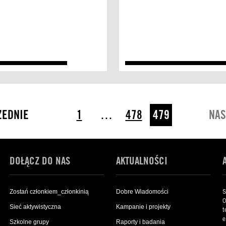
ZEDNIE
1
…
478
479
NAS
DOŁĄCZ DO NAS
AKTUALNOŚCI
S
Zostań członkiem_członkinią
Dobre Wiadomości
0
Sieć aktywistyczna
Kampanie i projekty
t
e
Szkolne grupy
Raporty i badania