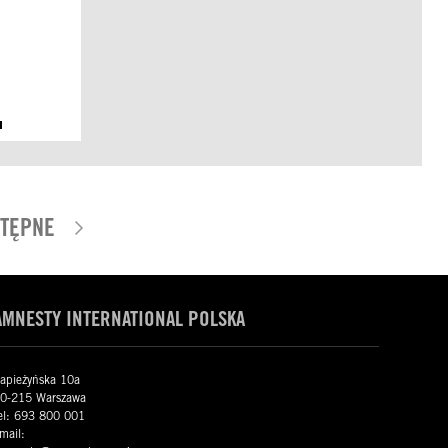
TĘPNE
AMNESTY INTERNATIONAL POLSKA
apieżyńska 10a
0-215 Warszawa
el: 693 800 001
mail: