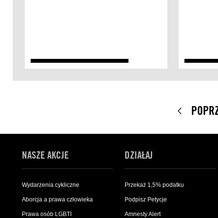
POPR
NASZE AKCJE
DZIAŁAJ
Wydarzenia cykliczne
Przekaż 1,5% podatku
Aborcja a prawa człowieka
Podpisz Petycje
Prawa osób LGBTI
Amnesty Alert