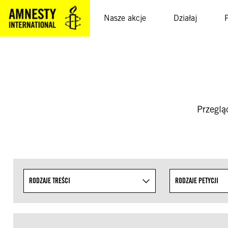
SKOCZ
DO
Nasze akcje
Działaj
TREŚCI
Przeglą
Uściślaj wyniki wyszukiwania, określając tematy z l
RODZAJE TREŚCI
RODZAJE PETYCJI