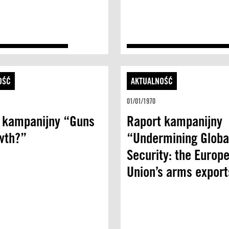
OŚĆ
AKTUALNOŚĆ
01/01/1970
 kampanijny “Guns
Raport kampanijny
wth?”
“Undermining Globa
Security: the Europ
Union’s arms export