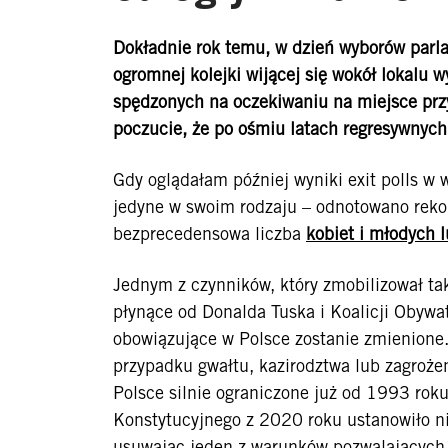
Dokładnie rok temu, w dzień wyborów parl
ogromnej kolejki wijącej się wokół lokalu
spędzonych na oczekiwaniu na miejsce przy 
poczucie, że po ośmiu latach regresywnych
Gdy oglądałam później wyniki exit polls w w
jedyne w swoim rodzaju – odnotowano reko
bezprecedensowa liczba
kobiet i
młodych
l
Jednym z czynników, który zmobilizował ta
płynące od Donalda Tuska i Koalicji Obywat
obowiązujące w Polsce zostanie zmienione.
przypadku gwałtu, kazirodztwa lub zagrożen
Polsce silnie ograniczone już od 1993 rok
Konstytucyjnego z 2020 roku ustanowiło nie
usuwając jeden z warunków pozwalających 