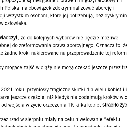
e propozycje są niezgodne z prawem międzynarodowym i
ch Polska ma obowiązek zdekryminalizować aborcję i
i wszystkim osobom, które jej potrzebują, bez dyskrymina
aw człowieka.
wiadczył
, że do kolejnych wyborów nie będzie możliwe
ebnej do zreformowania prawa aborcyjnego. Oznacza to, ż
jęte żadne kroki nakierowane na przeprowadzenie tej refor
by mogące zajść w ciążę nie mogą czekać jeszcze przez tr
2021 roku, przyniosły tragiczne skutki dla wielu kobiet i 
karze jeszcze częściej niż kiedyś nie podejmują kroków w 
o od wejścia w życie orzeczenia TK kilka kobiet
straciło życ
zez rząd w sierpniu miały na celu niwelowanie “efektu
ednak choć jasno stanowią one, że przesłanki zdrowia