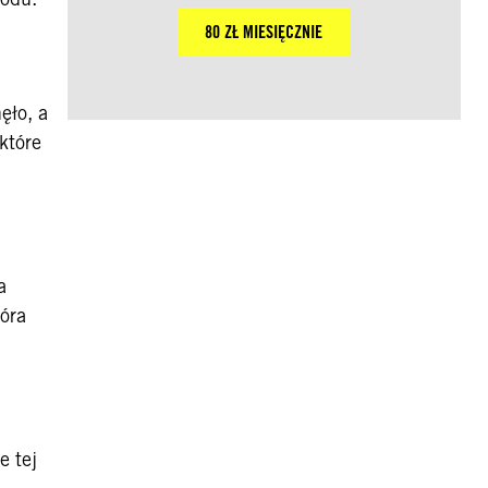
80 ZŁ MIESIĘCZNIE
ęło, a
które
a
tóra
e tej