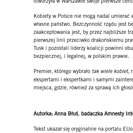
otworzyła w Warszawie swoje pierwsze cen
Kobiety w Polsce nie mogą nadal umierać 
własne państwo. Bezczynność rządu jest be
zaakceptowania jest, by przez najbliższe tr
pierwszej linii przeciwko drakońskiemu pr
Tusk i pozostali liderzy koalicji powinni o
bezpiecznej, i legalnej, w polskim prawie.
Premier, którego wybrało
tak wiele kobiet
, 
ekspertami i ekspertkami i samymi zainte
miejsca, gdzie, również za sprawą ich głosó
Autorka: Anna Błuś
,
badaczka Amnesty Inte
Tekst ukazał się oryginalnie na portalu EU