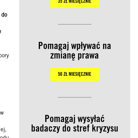
35 ZŁ MIESIĘCZNIE
 do
e
Pomagaj wpływać na
zmianę prawa
bory
50 ZŁ MIESIĘCZNIE
 w
Pomagaj wysyłać
badaczy do stref kryzysu
ej,
łodu.