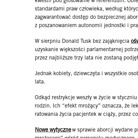
kwestii pod głosowanie w referendum. Obi
standardami praw człowieka, według który
zagwarantować dostęp do bezpiecznej aborcj
z poszanowaniem autonomii jednostki i pr
W sierpniu Donald Tusk bez zająknięcia
oś
uzyskanie większości parlamentarnej potrz
przez najbliższe trzy lata nie zostaną pod
Jednak kobiety, dziewczęta i wszystkie oso
lata.
Odkąd restrykcje weszły w życie w styczniu 
rodzin. Ich “efekt mrożący” oznacza, że le
ratowania życia pacjentek w ciąży, przez c
Nowe wytyczne
w sprawie aborcji wydane pr
mrożącego” wśród personelu medycznego. J