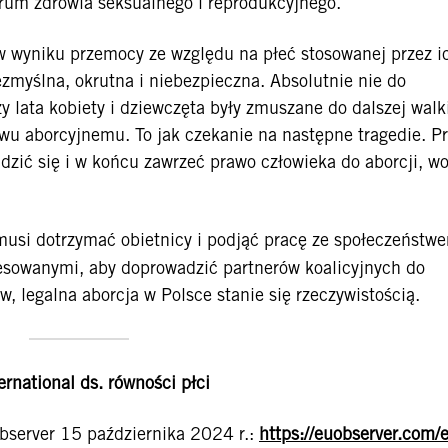
trum zdrowia seksualnego i reprodukcyjnego.
w wyniku przemocy ze względu na płeć stosowanej przez i
zmyślna, okrutna i niebezpieczna. Absolutnie nie do
zy lata kobiety i dziewczęta były zmuszane do dalszej walk
awu aborcyjnemu. To jak czekanie na następne tragedie. P
budzić się i w końcu zawrzeć prawo człowieka do aborcji, wo
musi dotrzymać obietnicy i podjąć pracę ze społeczeństw
resowanymi, aby doprowadzić partnerów koalicyjnych do
w, legalna aborcja w Polsce stanie się rzeczywistością.
rnational ds. równości płci
observer 15 października 2024 r.:
https://euobserver.com/