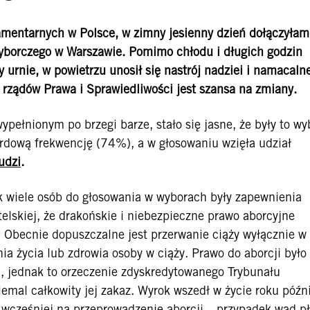
amentarnych w Polsce, w zimny jesienny dzień dołączyłam
 wyborczego w Warszawie. Pomimo chłodu i długich godzin
urnie, w powietrzu unosił się nastrój nadziei i namacaln
 rządów Prawa i Sprawiedliwości jest szansa na zmiany.
ypełnionym po brzegi barze, stało się jasne, że były to wy
rdową frekwencję (74%), a w głosowaniu wzięła udział
udzi
.
k wiele osób do głosowania w wyborach były zapewnienia
elskiej, że drakońskie i niebezpieczne prawo aborcyjne
 Obecnie dopuszczalne jest przerwanie ciąży wyłącznie w
ia życia lub zdrowia osoby w ciąży. Prawo do aborcji było
u, jednak to orzeczenie zdyskredytowanego Trybunału
mal całkowity jej zakaz. Wyrok wszedł w życie roku późni
wcześniej na przeprowadzenie aborcji – przypadek wad p