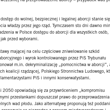
dostęp do wolnej, bezpiecznej i legalnej aborcji stanie się
ęcia władzy przez jego rząd. Tymczasem sto dni dawno min
dzenia w Polsce dostępu do aborcji dla wszystkich osób, 
a jak przed wyborami.
stawy mającej na celu częściowe zniwelowanie szkód
borcyjnego i wyrok kontrolowanego przez PiS Trybunału
onował m.in. dekryminalizację „pomocnictwa w aborcji”, 
ich koalicji rządzącej, Polskiego Stronnictwa Ludowego, k
arlamentarzystami PiS i innymi konserwatystami.
lski 2050 opowiadają się za przywróceniem „kompromisu
cnymi przesłankami dopuszczał prawo do przeprowadzenia
lnych wad płodu. Jako alternatywę proponują też poddani