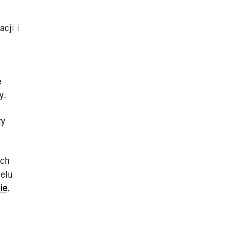
cji i
e
my.
zy
ich
celu
ie
.