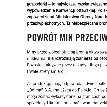
gospodarki – to największe ryzyka związa
wypowiedzenie Konwencji ottawskiej. Polska
zapowiedziami Ministerstwa Obrony Narodow
przeciwpiechotnych. Ta niebezpieczna broń,
POWRÓT MIN PRZECIW
Miny przeciwpiechotne są bronią aktywowan
nuklearna,
nie rozróżniają żołnierza od os
Pozostają aktywne przez dekady, długo po 
trwałe strefy śmierci.
Za produkcję mają odpowiadać dwie spółki
„Belma” S.A. (należąca do Polskiej Grupy 
mogą zostać wykorzystane na granicach pols
sprzedany Ukrainie oraz państwom bałtyc