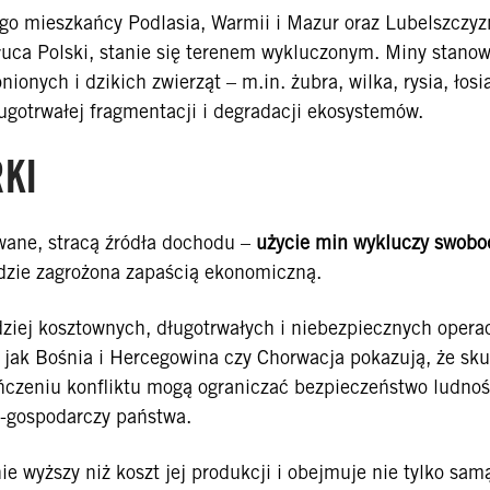
ego mieszkańcy Podlasia, Warmii i Mazur oraz Lubelszczyz
łuca Polski, stanie się terenem wykluczonym. Miny stanow
onych i dzikich zwierząt – m.in. żubra, wilka, rysia, łosi
długotrwałej fragmentacji i degradacji ekosystemów.
KI
wane, stracą źródła dochodu –
użycie min wykluczy swob
dzie zagrożona zapaścią ekonomiczną.
iej kosztownych, długotrwałych i niebezpiecznych operac
jak Bośnia i Hercegowina czy Chorwacja pokazują, że sku
ńczeniu konfliktu mogą ograniczać bezpieczeństwo ludnoś
o-gospodarczy państwa.
ie wyższy niż koszt jej produkcji i obejmuje nie tylko sam