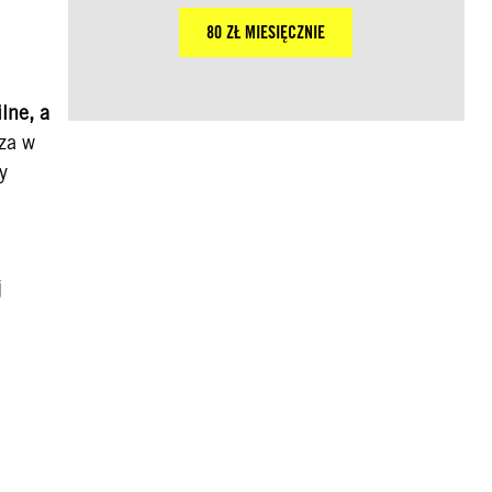
80 ZŁ MIESIĘCZNIE
lne, a
za w
y
j