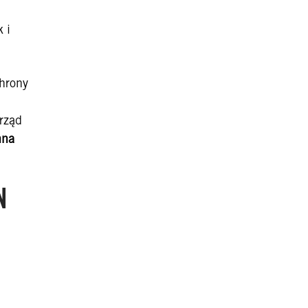
 i
hrony
 rząd
nna
N