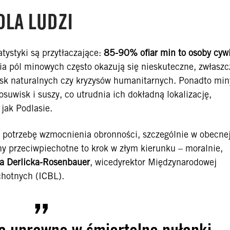
DLA LUDZI
tystyki są przytłaczające:
85-90% ofiar min to osoby cywi
a pól minowych często okazują się nieskuteczne, zwłaszc
sk naturalnych czy kryzysów humanitarnych. Ponadto min
uwisk i suszy, co utrudnia ich dokładną lokalizację,
jak Podlasie.
m potrzebę wzmocnienia obronności, szczególnie w obecne
iny przeciwpiechotne to krok w złym kierunku – moralnie,
a Derlicka-Rosenbauer
, wicedyrektor Międzynarodowej
chotnych (ICBL).
a uprawne w śmiertelne pułapki,