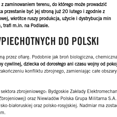
ne z zaminowaniem terenu, do którego może prowadzić
 przestanie być jej stroną już 20 lutego i zgodnie z
ej, wkrótce ruszy produkcja, użycie i dystrybucja min
 trafi m.in. na Podlasie.
PIECHOTNYCH DO POLSKI
ą przez ofiarę. Podobnie jak broń biologiczna, chemiczna
oby cywilnej, dziecka od dorosłego ani czasu wojny od poko
zakończeniu konfliktu zbrojnego, zamieniając całe obszar
 sektora zbrojeniowego: Bydgoskie Zakłady Elektromecha
Zbrojeniowej) oraz Niewiadów Polska Grupa Militarna S.A
ko-białoruskiej oraz polsko-rosyjskiej. Nadmiar ma zosta
kim.