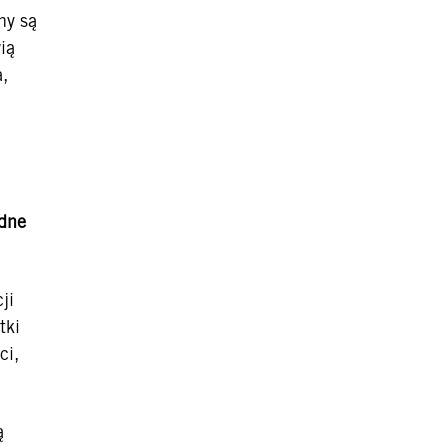
ny są
ią
a,
odne
ji
tki
ci,
ą