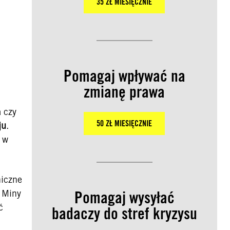
35 ZŁ MIESIĘCZNIE
Pomagaj wpływać na
zmianę prawa
 czy
50 ZŁ MIESIĘCZNIE
ju
.
y w
niczne
. Miny
Pomagaj wysyłać
ć
badaczy do stref kryzysu