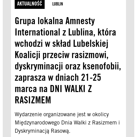
n
AKTUALNOŚĆ
LUBLIN
ZASTOSUJ
i
a
Grupa lokalna Amnesty
International z Lublina, która
wchodzi w skład Lubelskiej
Koalicji przeciw rasizmowi,
dyskryminacji oraz ksenofobii,
zaprasza w dniach 21-25
marca na DNI WALKI Z
RASIZMEM
Wydarzenie organizowane jest w okolicy
Międzynarodowego Dnia Walki z Rasizmem i
Dyskryminacją Rasową.