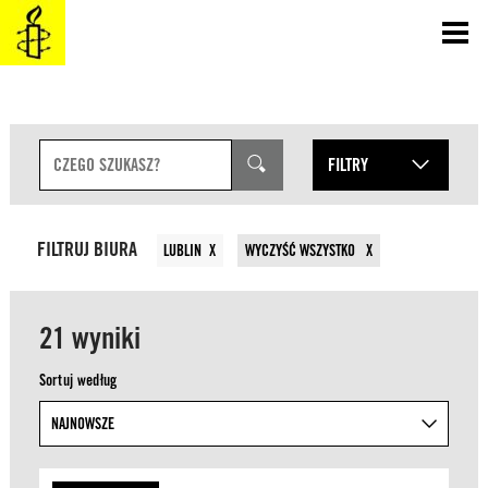
SKOCZ
DO
TREŚCI
P
FILTRY
o
l
ROK
MIESIĄC
e
RODZAJE TREŚCI
FILTRUJ BIURA
LUBLIN
WYCZYŚĆ WSZYSTKO
w
y
RODZAJE PETYCJI
s
21 wyniki
z
u
TEMATY
Sortuj według
k
i
KRAJE
w
a