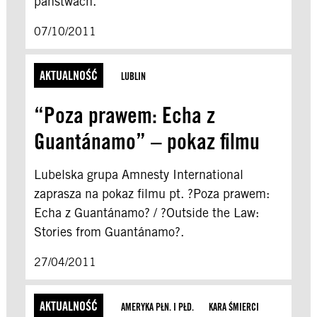
państwach.
07/10/2011
AKTUALNOŚĆ
LUBLIN
“Poza prawem: Echa z
Guantánamo” – pokaz filmu
Lubelska grupa Amnesty International
zaprasza na pokaz filmu pt. ?Poza prawem:
Echa z Guantánamo? / ?Outside the Law:
Stories from Guantánamo?.
27/04/2011
AKTUALNOŚĆ
AMERYKA PŁN. I PŁD.
KARA ŚMIERCI