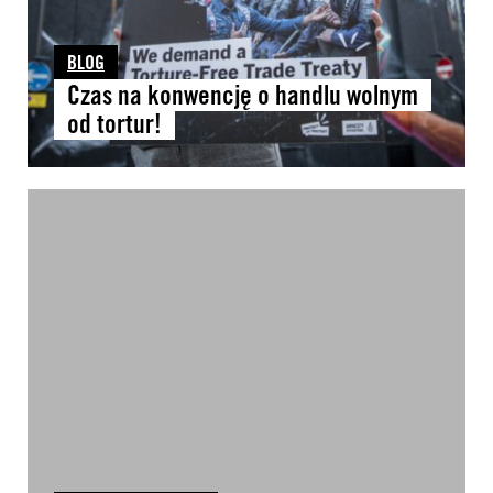
BLOG
Czas na konwencję o handlu wolnym
od tortur!