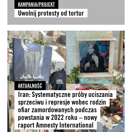
KAMPANIA/PROJEKT
Uwolnij protesty od tortur
AKTUALNOŚĆ
Iran: Systematyczne próby uciszania
sprzeciwu i represje wobec rodzin
ofiar zamordowanych podczas
powstania w 2022 roku – nowy
raport Amnesty International