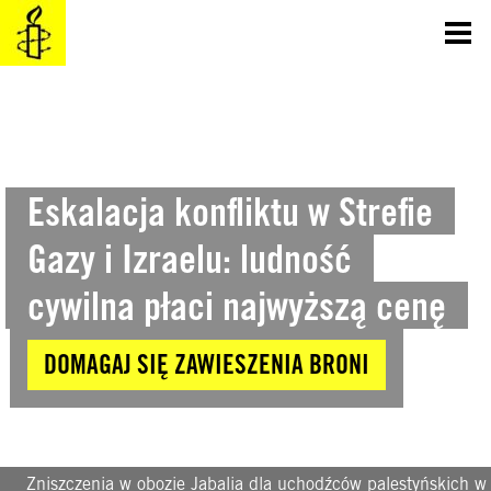
SKOCZ
DO
TREŚCI
Eskalacja konfliktu w Strefie
Gazy i Izraelu: ludność
cywilna płaci najwyższą cenę
DOMAGAJ SIĘ ZAWIESZENIA BRONI
Zniszczenia w obozie Jabalia dla uchodźców palestyńskich w