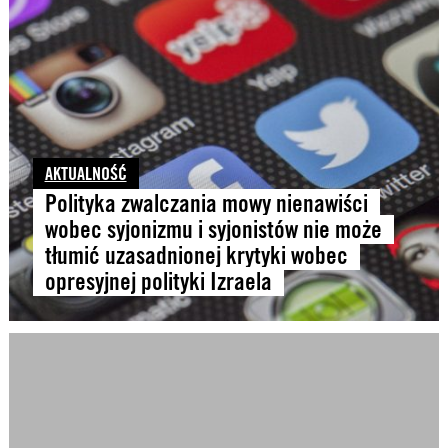
AKTUALNOŚĆ
Polityka zwalczania mowy nienawiści
wobec syjonizmu i syjonistów nie może
tłumić uzasadnionej krytyki wobec
opresyjnej polityki Izraela